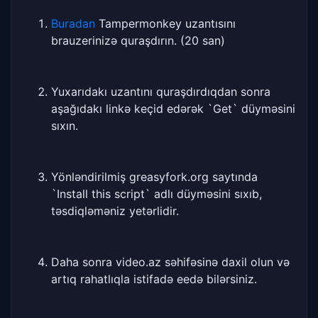
Buradan
Tampermonkey uzantısını
brauzerinizə quraşdırın. (20 san)
Yuxarıdakı uzantını quraşdırdıqdan sonra
aşağıdakı linkə keçid edərək `Get` düyməsini
sıxın.
Yönləndirilmiş greasyfork.org saytında
`Install this script` adlı düyməsini sıxıb,
təsdiqləməniz yetərlidir.
Daha sonra video.az səhifəsinə daxil olun və
artıq rahatlıqla istifadə eedə bilərsiniz.