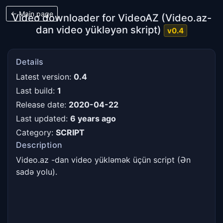
← Main page
Video downloader for VideoAZ (Video.az-
dan video yükləyən skript)
v0.4
Details
Latest version:
0.4
Last build:
1
Release date:
2020-04-22
Last updated:
6 years ago
Category:
SCRIPT
Description
Video.az -dan video yükləmək üçün script (Ən 
sadə yolu).