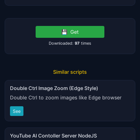
💾
Get
Downloaded:
97
times
Similar scripts
Double Ctrl Image Zoom (Edge Style)
Double Ctrl to zoom images like Edge browser
See
YouTube AI Contoller Server NodeJS